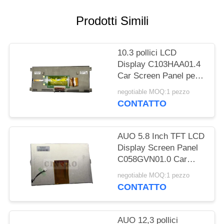
MAPPA
Prodotti Simili
DEL
SITO
10.3 pollici LCD
Display C103HAA01.4
Car Screen Panel per
PRIVACY
la sostituzione della
negotiable MOQ:1 pezzo
POLICY
navigazione GPS
CONTATTO
AUO 5.8 Inch TFT LCD
Display Screen Panel
C058GVN01.0 Car
GPS Navigation
negotiable MOQ:1 pezzo
CONTATTO
AUO 12,3 pollici