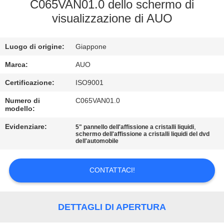
DELLA
C065VAN01.0 dello schermo di
visualizzazione di AUO
FABBRICA
Luogo di origine:
Giappone
CONTROLLO
DI
Marca:
AUO
QUALITÀ
Certificazione:
ISO9001
Numero di
C065VAN01.0
modello:
CONTATTICI
Evidenziare:
,
5" pannello dell'affissione a cristalli liquidi
schermo dell'affissione a cristalli liquidi del dvd
dell'automobile
NOTIZIE
CONTATTACI!
RICHIEDA
UNA
DETTAGLI DI APERTURA
CITAZIONE