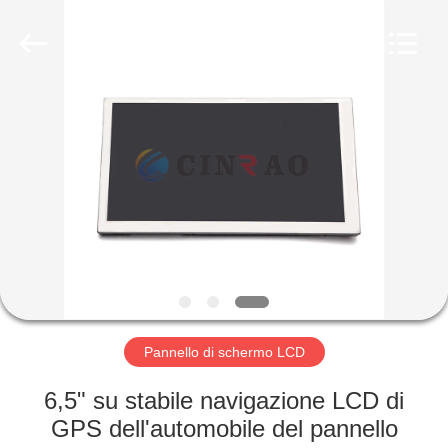
Guangzhou
Mingyi
Optoelectronics
Technology
Co.,
Ltd..
All
Rights
CASA
Reserved.
Developed
by
ECER
PRODOTTI
MOSTRA
VR
CIRCA
NOI
Pannello di schermo LCD
6,5" su stabile navigazione LCD di
GIRO
GPS dell'automobile del pannello