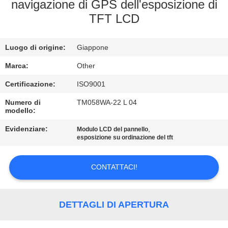
DELLA
navigazione di GPS dell'esposizione di
TFT LCD
FABBRICA
Luogo di origine:
Giappone
CONTROLLO
DI
Marca:
Other
QUALITÀ
Certificazione:
ISO9001
Numero di
TM058WA-22 L 04
modello:
CONTATTICI
Evidenziare:
,
Modulo LCD del pannello
esposizione su ordinazione del tft
NOTIZIE
CONTATTACI!
RICHIEDA
UNA
DETTAGLI DI APERTURA
CITAZIONE