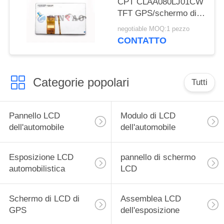
CPT CLAA080LJ01CW
TFT GPS/schermo di
navigazione per
negotiable MOQ:1 pezzo
l'automobile
CONTATTO
Categorie popolari
Tutti
Pannello LCD
Modulo di LCD
dell'automobile
dell'automobile
Esposizione LCD
pannello di schermo
automobilistica
LCD
Schermo di LCD di
Assemblea LCD
GPS
dell'esposizione