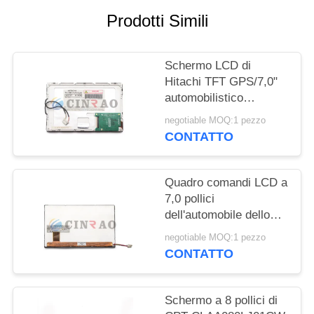
Prodotti Simili
MAPPA
DEL
Schermo LCD di
SITO
Hitachi TFT GPS/7,0"
automobilistico
PRIVACY
esposizione
negotiable MOQ:1 pezzo
TX18D11VM1CAA di
CONTATTO
POLICY
800*480 TFT LCD
Quadro comandi LCD a
7,0 pollici
dell'automobile dello
schermo T-
negotiable MOQ:1 pezzo
51811GL070H-FW-
CONTATTO
ABN di Optrex GPS
Schermo a 8 pollici di