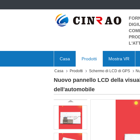
FORN
DIGI
COMP
PROD
L'AT
Casa
Prodotti
Mostra VR
Casa
Prodotti
Schermo di LCD di GPS
Nu
Nuovo pannello LCD della visual
dell'automobile