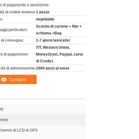
ni di pagamento e spedizione:
ità di ordine minimo:
1 pezzo
o:
negotiable
Scatola di cartone + film +
aggi particolari:
schiuma +Bag
 di consegna:
1-7 giorni lavorativi
T/T, Western Union,
ni di pagamento:
MoneyGram, Paypal, carta
di Credict
ità di alimentazione:
1000 pezzi al mese
Contatto
tri
 mesi
chermo di LCD di GPS