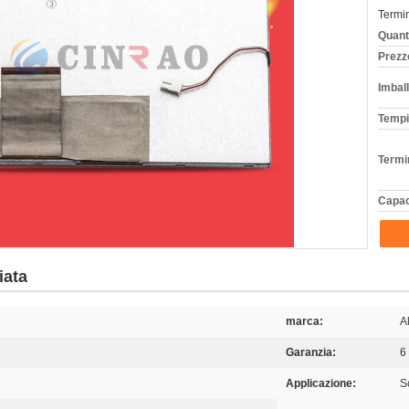
Termi
Quant
Prezz
Imball
Tempi
Termi
Capac
iata
marca:
Al
Garanzia:
6
Applicazione:
S